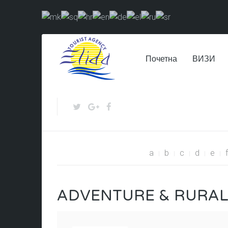
Почетна
ВИЗИ
a
b
c
d
e
f
ADVENTURE & RURAL