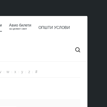
и
Авио билети
ОПШТИ УСЛОВИ
за целиот свет
v
w
x
y
z
#