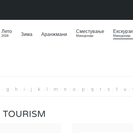
Лето
Сместување
Екскурзи
Зима
Аранжмани
2026
Македонија
Македонија
g
h
i
j
k
l
m
n
o
p
q
r
s
t
u
 TOURISM