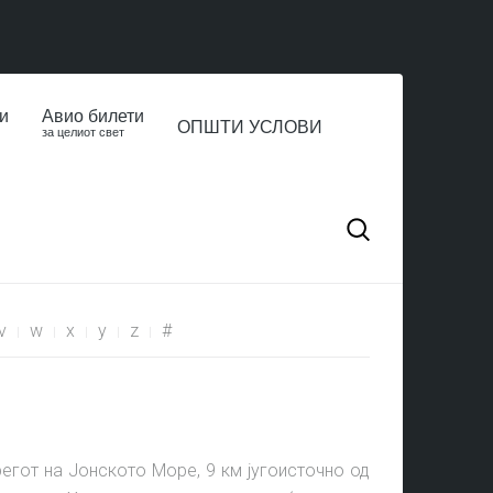
и
Авио билети
ОПШТИ УСЛОВИ
за целиот свет
v
w
x
y
z
#
егот на Јонското Море, 9 км југоисточно од