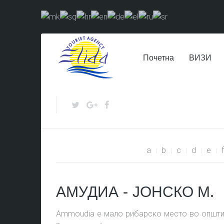
Почетна
ВИЗИ
a
b
c
d
e
f
АМУДИА - ЈОНСКО М.
Ammoudia е мало рибарско место во општина