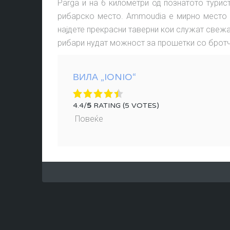
Parga и на 6 километри од познатото тури
рибарско место. Ammoudia е мирно место 
најдете прекрасни таверни кои служат свежа
рибари нудат можност за прошетки со бротч
ВИЛА „IONIO“
4.4/
5
RATING (5 VOTES)
Повеќе