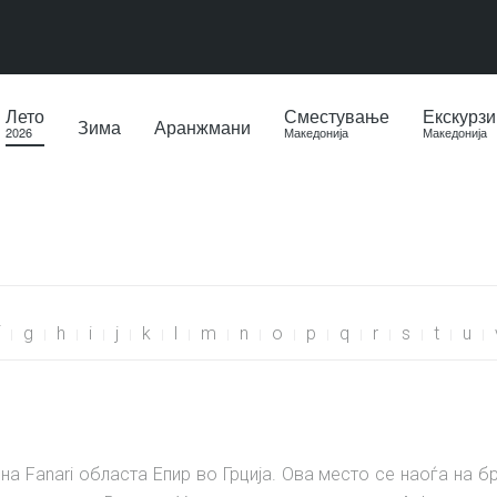
Лето
Сместување
Екскурзи
Зима
Аранжмани
2026
Македонија
Македонија
g
h
i
j
k
l
m
n
o
p
q
r
s
t
u
 Fanari областа Епир во Грција. Ова место се наоѓа на бр