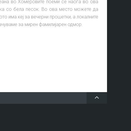
пеана во Хомеровите поеми се наоѓа во ова
жа со бела песок. Во ова место можете да
то има кеј за вечерни прошетки, а локалните
рачуваме за мирен фамилијарен одмор.