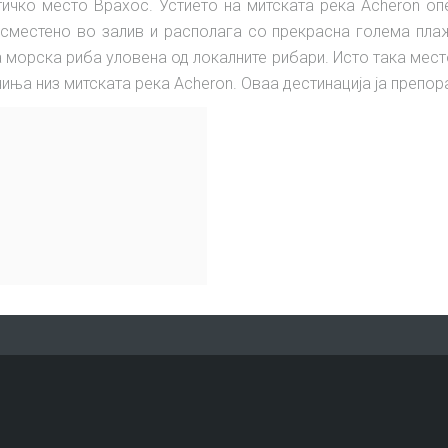
стичко место Врахос. Устието на митската река Acheron о
сместено во залив и располага со прекрасна голема пла
 морска риба уловена од локалните рибари. Исто така место
иња низ митската река Acheron. Оваа дестинација ја препо