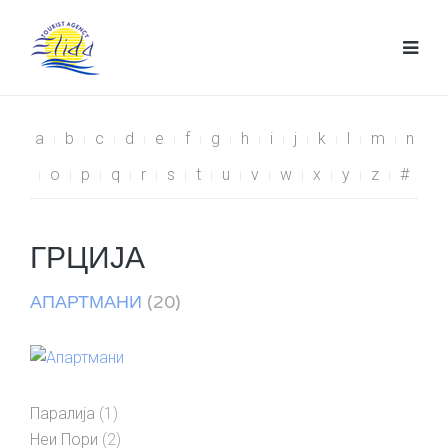
a
b
c
d
e
f
g
h
i
j
k
l
m
n
o
p
q
r
s
t
u
v
w
x
y
z
#
ГРЦИЈА
АПАРТМАНИ
(20)
Паралија
(1)
Неи Пори
(2)