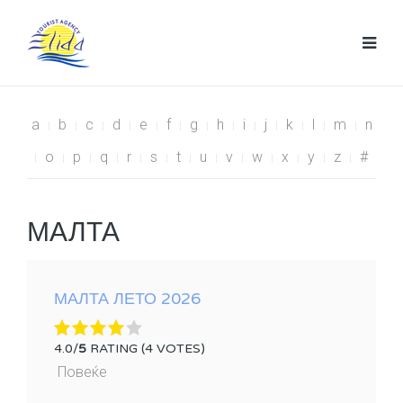
a
b
c
d
e
f
g
h
i
j
k
l
m
n
o
p
q
r
s
t
u
v
w
x
y
z
#
МАЛТА
МАЛТА ЛЕТО 2026
4.0/
5
RATING (4 VOTES)
Повеќе