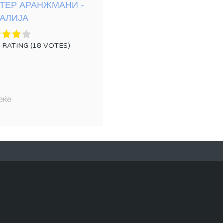
ТЕР АРАНЖМАНИ -
АЛИЈА
RATING (18 VOTES)
еќе