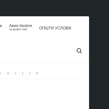
и
Авио билети
ОПШТИ УСЛОВИ
за целиот свет
v
w
x
y
z
#