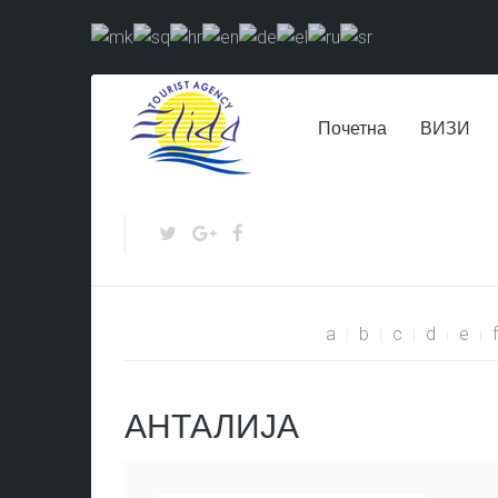
Почетна
ВИЗИ
a
b
c
d
e
f
АНТАЛИЈА