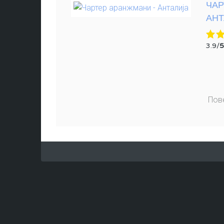
ЧАР
АНТ
3.9/
5
Пов