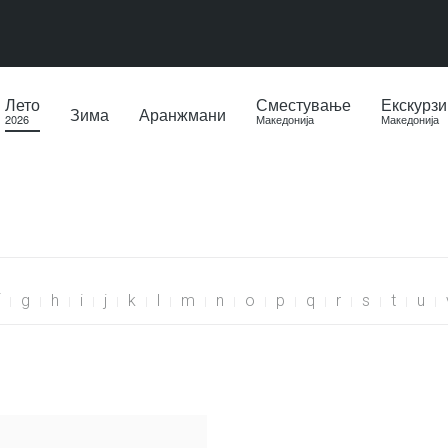
Лето
Сместување
Екскурзи
Зима
Аранжмани
2026
Македонија
Македонија
g
h
i
j
k
l
m
n
o
p
q
r
s
t
u