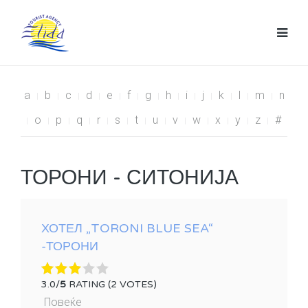
a
b
c
d
e
f
g
h
i
j
k
l
m
n
o
p
q
r
s
t
u
v
w
x
y
z
#
ТОРОНИ - СИТОНИЈА
ХОТЕЛ „TORONI BLUE SEA“
-ТОРОНИ
3.0/
5
RATING (2 VOTES)
Повеќе