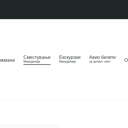
Сместување
Екскурзии
Авио билети
нжмани
О
Македонија
Македонија
за целиот свет