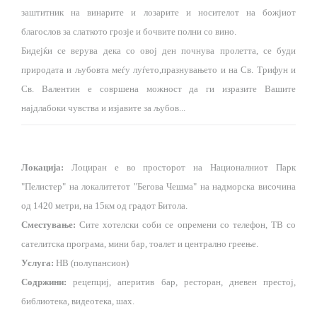
заштитник на винарите и лозарите и носителот на божјиот
благослов за слаткото грозје и бочвите полни со вино.
Бидејќи се верува дека со овој ден почнува пролетта, се буди
природата и љубовта меѓу луѓето,празнувањето и на Св. Трифун и
Св. Валентин е совршена можност да ги изразите Вашите
најдлабоки чувства и изјавите за љубов...
Локација:
Лоциран е во просторот на Националниот Парк
"Пелистер" на локалитетот "Бегова Чешма" на надморска височина
од 1420 метри, на 15км од градот Битола.
Сместување:
Сите хотелски соби се опремени со телефон, ТВ со
сателитска програма, мини бар, тоалет и централно греење.
Услуга:
НВ (полупансион)
Содржини:
рецепциј, аперитив бар, ресторан, дневен престој,
библиотека, видеотека, шах.