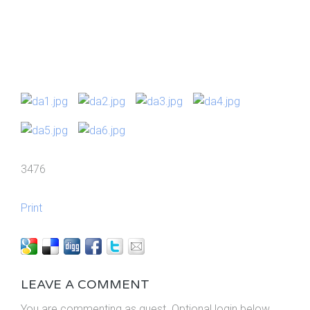
3476
Print
LEAVE A COMMENT
You are commenting as guest. Optional login below.