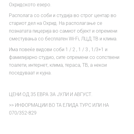
Охридското езеро.
Располага со соби и студија во строг центар во
стариот дел на Охрид. На располагање се
познатата пицерија во самиот објект и опремени
сместувања со бесплатен Wi-Fi, ЛЦД ТВ и клима.
Има повеќе видови соби 1 / 2 , 1 / 3 , 1/3+1 и
фамилијарно студио, сите опремени со сопствени
тоалети, интернет, клима, тераса, ТВ, а некои
поседуваат и кујна.
ЦЕНИ ОД 35 ЕВРА ЗА ЈУЛИ И АВГУСТ.
>> ИНФОРМАЦИИ ВО ТА ЕЛИДА ТУРС ИЛИ НА
070/352-829