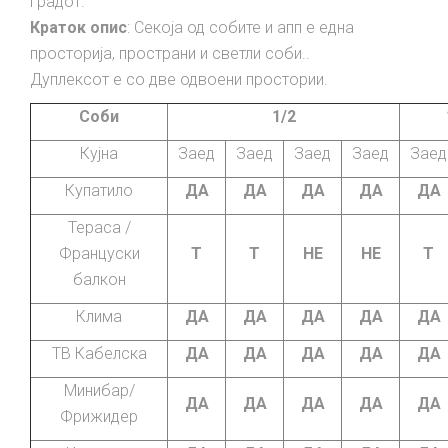
градот.
Краток опис
: Секоја од собите и апп е една
просторија, пространи и светли соби..
Дуплексот е со две одвоени простории.
Соби
1/2
Кујна
Заед
Заед
Заед
Заед
Заед
Купатило
ДА
ДА
ДА
ДА
ДА
Тераса /
Француски
Т
Т
НЕ
НЕ
Т
балкон
Клима
ДА
ДА
ДА
ДА
ДА
ТВ Кабелска
ДА
ДА
ДА
ДА
ДА
Минибар/
ДА
ДА
ДА
ДА
ДА
Фрижидер