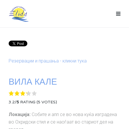
Резервации и прашања - кликни тука
ВИЛА КАЛЕ
3.2/
5
RATING (5 VOTES)
Локација:
Собите и апп се во нова куќа изграденa
во Охридски стил и се наоѓаат во стариот дел на