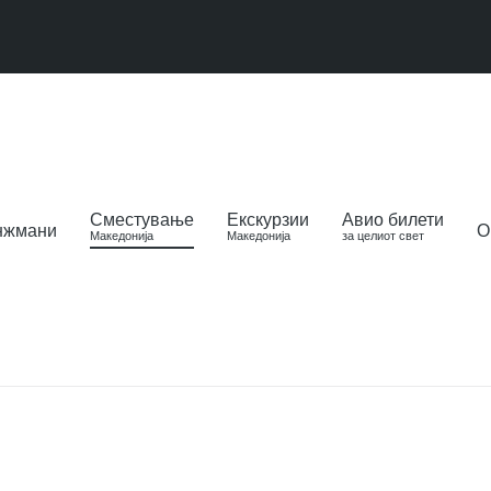
Сместување
Екскурзии
Авио билети
нжмани
О
Македонија
Македонија
за целиот свет