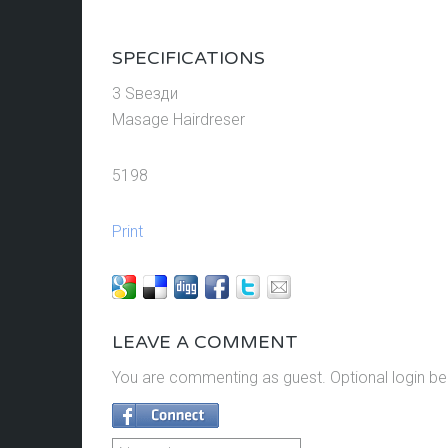
SPECIFICATIONS
3 Ѕвезди
Masage Hairdreser
5198
Print
LEAVE A COMMENT
You are commenting as guest. Optional login be