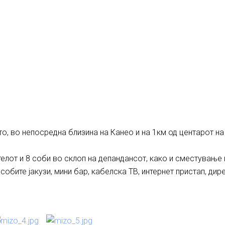
то, во непосредна близина на Канео и на 1км од центарот на
отелот и 8 соби во склоп на депандансот, како и сместување 
собите јакузи, мини бар, кабелска ТВ, интернет пристап, дир