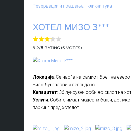
Резервации и прашања - кликни тука
ХОТЕЛ МИЗО 3***
3.2/
5
RATING (5 VOTES)
Локација
: Се наоѓа на самиот брег на езеро
Вили, бунгалови и депанданс.
Капацитет
: 36 луксузни соби во склоп на х
Услуги
: Собите имаат модерни бањи, де лукс 
паркинг пред хотелот.