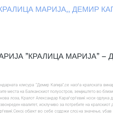
,КРАЛИЦА МАРИЈА,, ДЕМИР КА
АРИЈА ”КРАЛИЦА МАРИЈА” – 
ендарната клисура “Демир Капија”,се наоѓа кралската винар
сите места на Балканскиот полуостров, земјиштето во близи
ова лоза, Кралот Александар Караѓорѓевиќ носи одлука да 
звонреден квалитет, исклучиво за потребите на кралскиот 
рѓевиќ.Секој објект во себе содржи слој на значење, убав 