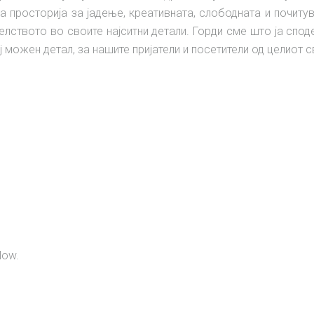
а просторија за јадење, креативната, слободната и почиту
елството во своите најситни детали. Горди сме што ја спо
можен детал, за нашите пријатели и посетители од целиот с
low.