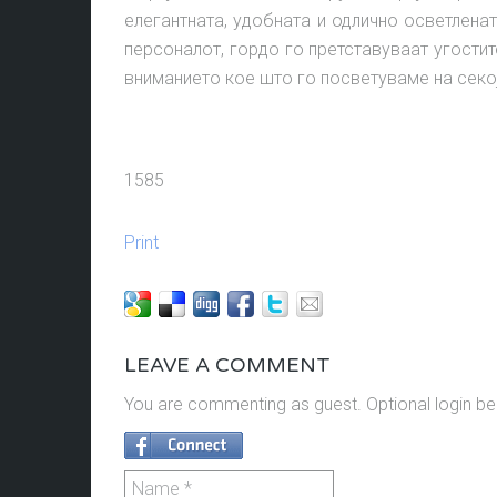
елегантната, удобната и одлично осветленат
персоналот, гордо го претставуваат угостит
вниманието кое што го посветуваме на секој 
1585
Print
LEAVE A COMMENT
You are commenting as guest. Optional login be