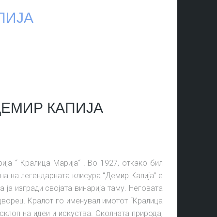
ПИЈА
ДЕМИР КАПИЈА
ија “ Кралица Марија“ . Во 1927, откако бил
на на легендарната клисура “Демир Капија” е
ја изгради својата винарија таму. Неговата
дворец. Кралот го именувал имотот “Кралица
склоп на идеи и искуства. Околната природа,