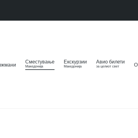
Сместување
Екскурзии
Авио билети
нжмани
О
Македонија
Македонија
за целиот свет