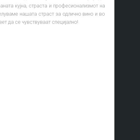
ваната кујна, страста и професионализмот на
делуваме нашата страст за одлично вино и во
вет да се чувствуваат специјално!