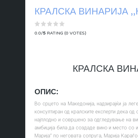
КРАЛСКА ВИНАРИЈА ,
0.0/
5
RATING (0 VOTES)
КРАЛСКА ВИН
ОПИС:
Во срцето на Македонија, надзираjќи ја лег
консултиран од кралските експерти дека од 
најплодно и совршено за одгледување на вин
амбиција била да создаде вино и место со и
Марија” по неговата сопруга, Марија Караѓо