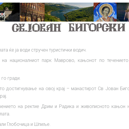
ата ќе ја води стручен туристички водич.
и, на националниот парк Маврово, кањонот по течениет
го гради.
то достигнување на овој крај – манастирот Св Јован Биг
рај.
ечението на ректие Дрим и Радика и живописното кањон 
лата.
али Глобочица и Шпиље.