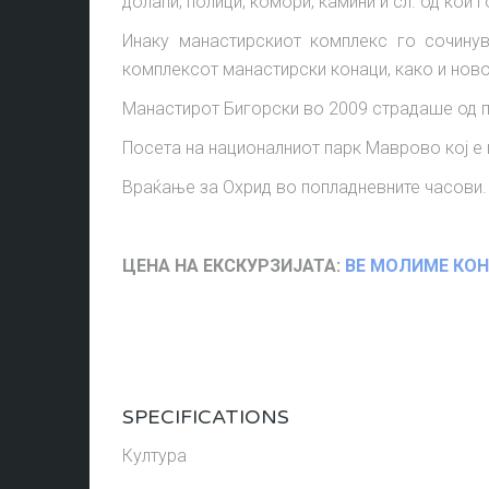
долапи, полици, комори, камини и сл. од кои 
Инаку манастирскиот комплекс го сочинув
комплексот манастирски конаци, како и ново
Манастирот Бигорски во 2009 страдаше од 
Посета на националниот парк Маврово кој е 
Враќање за Охрид во попладневните часови.
ЦЕНА НА ЕКСКУРЗИЈАТА
:
ВЕ МОЛИМЕ КОН
SPECIFICATIONS
Култура