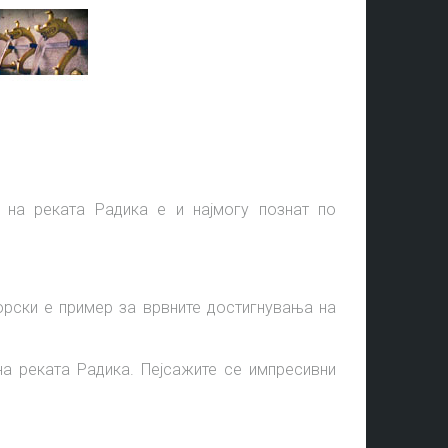
о на реката Радика е и најмогу познат по
орски е пример за врвните достигнувања на
на реката Радика. Пејсажите се импресивни