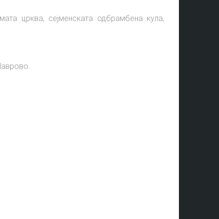
мата црква, сејменската одбрамбена кула,
Маврово.