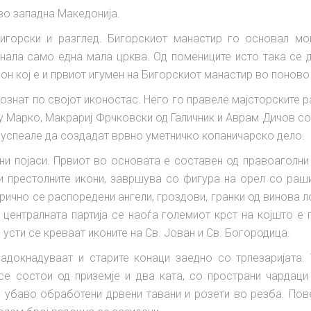
во западна Македонија.
игорски и разглед. Бигорскиот манастир го основал мо
танала само една мала црква. Од помениците исто така се
ион кој е и првиот игумен на Бигорскиот манастир во поново
ознат по својот иконостас. Него го правеле мајсторските ра
му Марко, Макрариј Фрчковски од Галичник и Аврам Дичов с
а успеале да создадат врвно уметничко копаничарско дело.
ни појаси. Првиот во основата е составен од правоаголни
и престолните икони, завршува со фигура на орел со рашир
ично се распоредени ангели, гроздови, гранки од винова лоз
о централната партија се наоѓа големиот крст на којшто е
и усти се креваат иконите на Св. Јован и Св. Богородица.
адокнадуваат и старите конаци заедно со трпезаријата. Т
 се состои од приземје и два ката, со пространи чардац
о убаво обработени дрвени тавани и розети во резба. По