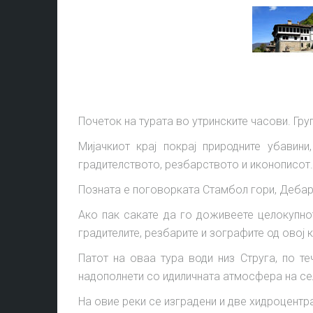
Почеток на турата во утринските часови. Груп
Мијачкиот крај покрај природните убавин
градителството, резбарството и иконописот.
Позната е поговорката Стамбол гори, Дебар 
Ако пак сакате да го доживеете целокупно
градителите, резбарите и зографите од овој к
Патот на оваа тура води низ Струга, по т
надополнети со идиличната атмосфера на се
На овие реки се изградени и две хидроцентр