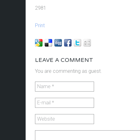
2981
Print
LEAVE A COMMENT
You are commenting as guest.