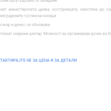
голем број подоцна се заѕидани.
аат манастирската црква, костурницата, сместена до са
изградените гостински конаци.
пожар и денес се обновува.
познат скијачки центар. Можност за организриан ручек во 
ТАКТИРАЈТЕ НЕ ЗА ЦЕНА И ЗА ДЕТАЛИ