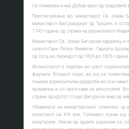
Се поминува и низ Дебар еден од градовите 
Пристигнување во манастирот Св Јован Б
манастирот бил разурнат од Турците, и ос
1743 година, од страна на јеромонахот Илар
Манастирот Св. Јован Бигорски надалеку е п
селото Гари. Петре Филипов - Гарката, брат
од Осој, во периодот од 1829 до 1835 годин
Иконостасот е поделен во шест хоризонтал
фауната. Вториот појас, во кој се поместен
помали хоризонтални разделби во кои симетр
празнични и со претстави на апостолите. В
страни од крстот стојат фигури на змеј од чи
Убавината на манастирскиот комплекс ја н
почетокот на XIX век. Големиот конак кој
калуѓерите. Некои од одаите украсени се с