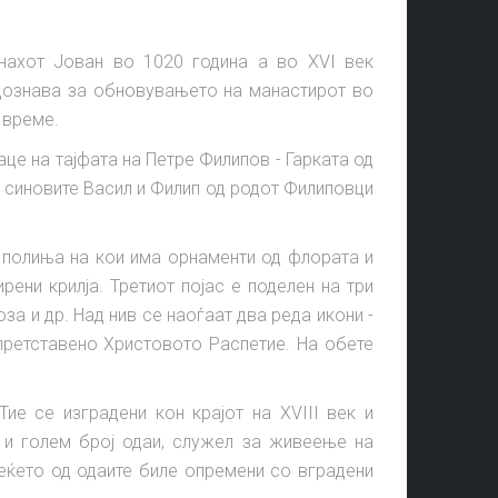
нахот Јован во 1020 година а во XVI век
 дознава за обновувањето на манастирот во
 време.
це на тајфата на Петре Филипов - Гарката од
о синовите Васил и Филип од родот Филиповци
 полиња на кои има орнаменти од флората и
ени крилја. Третиот појас е поделен на три
а и др. Над нив се наоѓаат два реда икони -
 претставено Христовото Распетие. На обете
ие се изградени кон крајот на XVIII век и
и и голем број одаи, служел за живеење на
веќето од одаите биле опремени со вградени