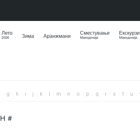
Лето
Сместување
Екскурзи
Зима
Аранжмани
2026
Македонија
Македонија
g
h
i
j
k
l
m
n
o
p
q
r
s
t
u
H #