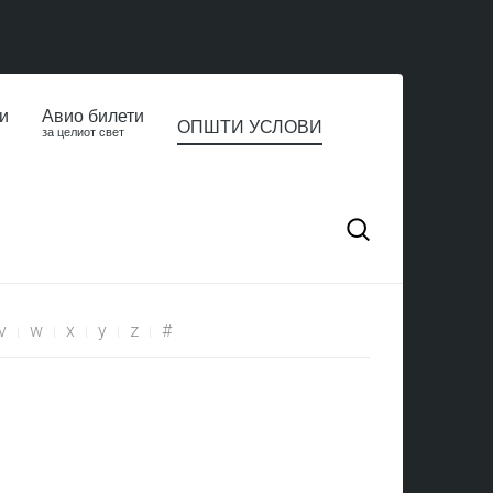
и
Авио билети
ОПШТИ УСЛОВИ
за целиот свет
v
w
x
y
z
#