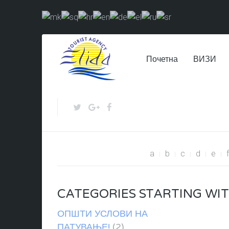
Почетна
ВИЗИ
a
b
c
d
e
f
CATEGORIES STARTING WIT
ОПШТИ УСЛОВИ НА
ПАТУВАЊЕ!
(2)